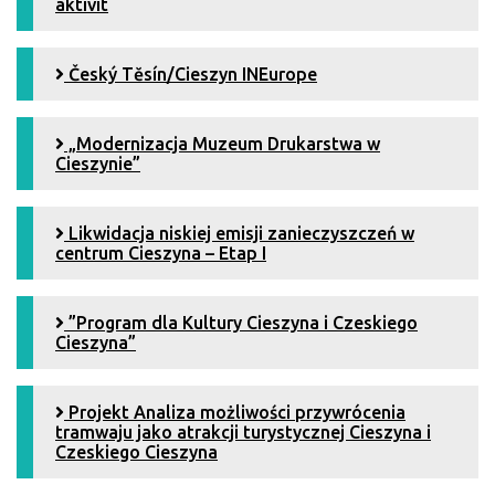
aktivit
Český Tĕsín/Cieszyn INEurope
„Modernizacja Muzeum Drukarstwa w
Cieszynie”
Likwidacja niskiej emisji zanieczyszczeń w
centrum Cieszyna – Etap I
”Program dla Kultury Cieszyna i Czeskiego
Cieszyna”
Projekt Analiza możliwości przywrócenia
tramwaju jako atrakcji turystycznej Cieszyna i
Czeskiego Cieszyna