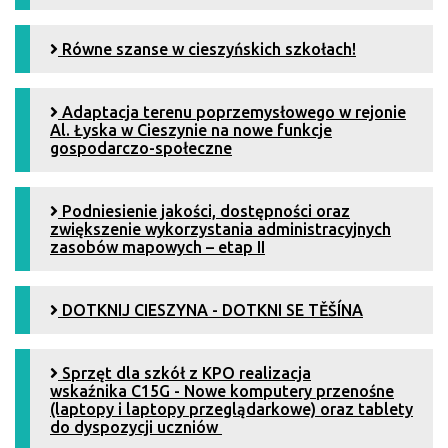
Równe szanse w cieszyńskich szkołach!
Adaptacja terenu poprzemysłowego w rejonie
Al. Łyska w Cieszynie na nowe funkcje
gospodarczo-społeczne
Podniesienie jakości, dostępności oraz
zwiększenie wykorzystania administracyjnych
zasobów mapowych – etap II
DOTKNIJ CIESZYNA - DOTKNI SE TĚŠÍNA
Sprzęt dla szkół z KPO realizacja
wskaźnika C15G - Nowe komputery przenośne
(laptopy i laptopy przeglądarkowe) oraz tablety
do dyspozycji uczniów