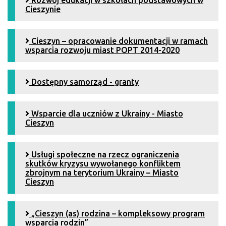
Cieszynie
Cieszyn – opracowanie dokumentacji w ramach
wsparcia rozwoju miast POPT 2014-2020
Dostępny samorząd - granty
Wsparcie dla uczniów z Ukrainy - Miasto
Cieszyn
Usługi społeczne na rzecz ograniczenia
skutków kryzysu wywołanego konfliktem
zbrojnym na terytorium Ukrainy – Miasto
Cieszyn
„Cieszyn (as) rodzina – kompleksowy program
wsparcia rodzin”