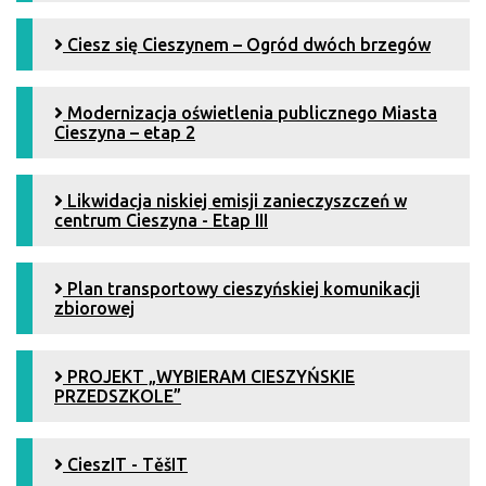
Ciesz się Cieszynem – Ogród dwóch brzegów
Modernizacja oświetlenia publicznego Miasta
Cieszyna – etap 2
Likwidacja niskiej emisji zanieczyszczeń w
centrum Cieszyna - Etap III
Plan transportowy cieszyńskiej komunikacji
zbiorowej
PROJEKT „WYBIERAM CIESZYŃSKIE
PRZEDSZKOLE”
CieszIT - TěšIT