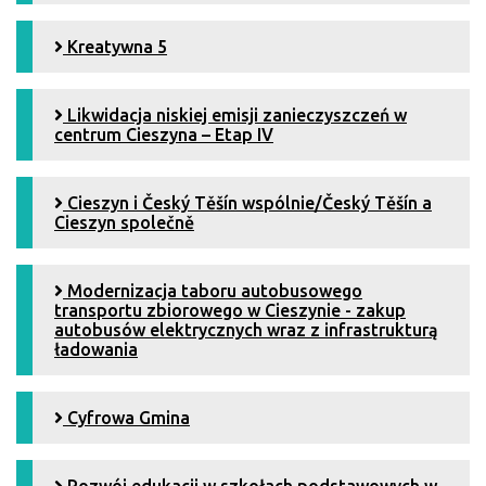
Kreatywna 5
Likwidacja niskiej emisji zanieczyszczeń w
centrum Cieszyna – Etap IV
Cieszyn i Český Těšín wspólnie/Český Těšín a
Cieszyn společně
Modernizacja taboru autobusowego
transportu zbiorowego w Cieszynie - zakup
autobusów elektrycznych wraz z infrastrukturą
ładowania
Cyfrowa Gmina
Rozwój edukacji w szkołach podstawowych w