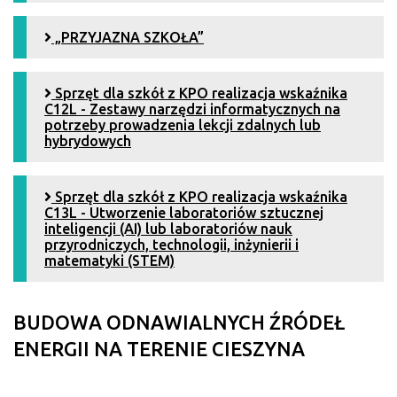
„PRZYJAZNA SZKOŁA”
Sprzęt dla szkół z KPO realizacja wskaźnika
C12L - Zestawy narzędzi informatycznych na
potrzeby prowadzenia lekcji zdalnych lub
hybrydowych
Sprzęt dla szkół z KPO realizacja wskaźnika
C13L - Utworzenie laboratoriów sztucznej
inteligencji (AI) lub laboratoriów nauk
przyrodniczych, technologii, inżynierii i
matematyki (STEM)
BUDOWA ODNAWIALNYCH ŹRÓDEŁ
ENERGII NA TERENIE CIESZYNA