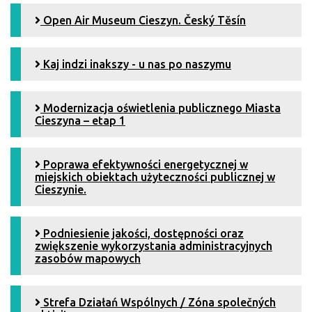
Open Air Museum Cieszyn. Český Tĕsín
Kaj indzi inakszy - u nas po naszymu
Modernizacja oświetlenia publicznego Miasta
Cieszyna – etap 1
Poprawa efektywności energetycznej w
miejskich obiektach użyteczności publicznej w
Cieszynie.
Podniesienie jakości, dostępności oraz
zwiększenie wykorzystania administracyjnych
zasobów mapowych
Strefa Działań Wspólnych / Zóna společných