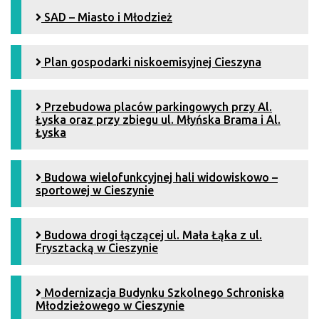
SAD – Miasto i Młodzież
Plan gospodarki niskoemisyjnej Cieszyna
Przebudowa placów parkingowych przy Al.
Łyska oraz przy zbiegu ul. Młyńska Brama i Al.
Łyska
Budowa wielofunkcyjnej hali widowiskowo –
sportowej w Cieszynie
Budowa drogi łączącej ul. Mała Łąka z ul.
Frysztacką w Cieszynie
Modernizacja Budynku Szkolnego Schroniska
Młodzieżowego w Cieszynie