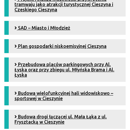
tramwaju jako atrakcji turystycznej Cieszyna i
Czeskiego Cieszyna
SAD – Miasto i Młodzież
Plan gospodarki niskoemisyjnej Cieszyna
Przebudowa placów parkingowych przy Al.
Łyska oraz przy zbiegu ul. Młyńska Brama i Al.
Łyska
Budowa wielofunkcyjnej hali widowiskowo –
sportowej w Cieszynie
Budowa drogi łączącej ul. Mała Łąka z ul.
Frysztacką w Cieszynie