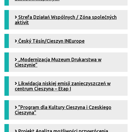
Strefa Działań Wspólnych / Zóna společných
aktivit
Český Tĕsín/Cieszyn INEurope
„Modernizacja Muzeum Drukarstwa w
Cieszynie”
Likwidacja niskiej emisji zanieczyszczeń w
centrum Cieszyna – Etap I
”Program dla Kultury Cieszyna i Czeskiego
Cieszyna”
Projekt Analiza możliwości przywrócenia