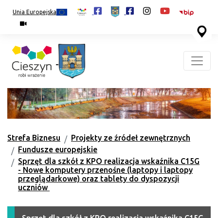
Unia Europejska
Strefa Biznesu
Projekty ze źródeł zewnętrznych
Fundusze europejskie
Sprzęt dla szkół z KPO realizacja wskaźnika C15G
- Nowe komputery przenośne (laptopy i laptopy
przeglądarkowe) oraz tablety do dyspozycji
uczniów
Sprzęt dla szkół z KPO realizacja wskaźnika C15G