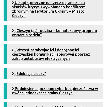
Usługi społeczne na rzecz ograniczenia
skutków kryzysu wywołanego konfliktem
zbrojnym na terytorium Ukrainy – Miasto
Cieszyn
„Cieszyn (as) rodzina – kompleksowy program
wsparcia rodzin”
„Wzrost atrakcyjności i dostępności
cieszyńskiej komunikacji zbiorowej poprzez
zakup autobusów elektrycznych
„Edukacja cieszy”
Podniesienie poziomu cyberbezpieczeństwa w
dwóch jednosktach gminy Cieszyn