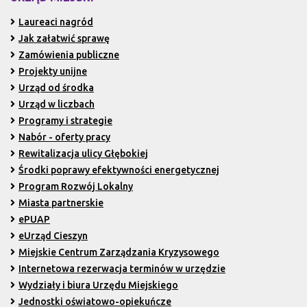
Laureaci nagród
Jak załatwić sprawę
Zamówienia publiczne
Projekty unijne
Urząd od środka
Urząd w liczbach
Programy i strategie
Nabór - oferty pracy
Rewitalizacja ulicy Głębokiej
Środki poprawy efektywności energetycznej
Program Rozwój Lokalny
Miasta partnerskie
ePUAP
eUrząd Cieszyn
Miejskie Centrum Zarządzania Kryzysowego
Internetowa rezerwacja terminów w urzędzie
Wydziały i biura Urzędu Miejskiego
Jednostki oświatowo-opiekuńcze