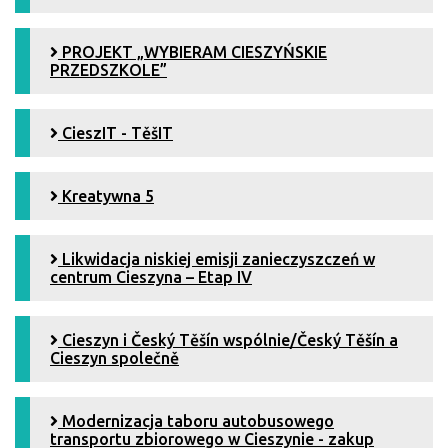
PROJEKT „WYBIERAM CIESZYŃSKIE
PRZEDSZKOLE”
CieszIT - TěšIT
Kreatywna 5
Likwidacja niskiej emisji zanieczyszczeń w
centrum Cieszyna – Etap IV
Cieszyn i Český Těšín wspólnie/Český Těšín a
Cieszyn společně
Modernizacja taboru autobusowego
transportu zbiorowego w Cieszynie - zakup