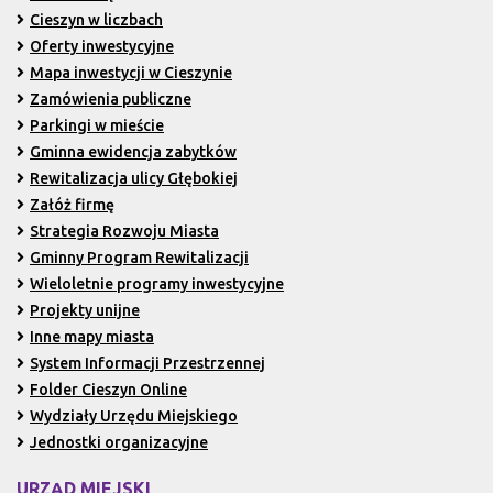
Cieszyn w liczbach
Oferty inwestycyjne
Mapa inwestycji w Cieszynie
Zamówienia publiczne
Parkingi w mieście
Gminna ewidencja zabytków
Rewitalizacja ulicy Głębokiej
Załóż firmę
Strategia Rozwoju Miasta
Gminny Program Rewitalizacji
Wieloletnie programy inwestycyjne
Projekty unijne
Inne mapy miasta
System Informacji Przestrzennej
Folder Cieszyn Online
Wydziały Urzędu Miejskiego
Jednostki organizacyjne
URZĄD MIEJSKI