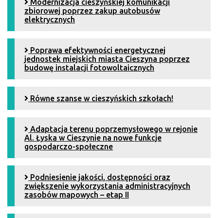
Modernizacja cieszyńskiej komunikacji
zbiorowej poprzez zakup autobusów
elektrycznych
Poprawa efektywności energetycznej
jednostek miejskich miasta Cieszyna poprzez
budowę instalacji fotowoltaicznych
Równe szanse w cieszyńskich szkołach!
Adaptacja terenu poprzemysłowego w rejonie
Al. Łyska w Cieszynie na nowe funkcje
gospodarczo-społeczne
Podniesienie jakości, dostępności oraz
zwiększenie wykorzystania administracyjnych
zasobów mapowych – etap II