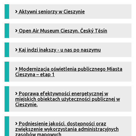
Aktywni seniorzy w Cieszynie
Open Air Museum Cieszyn. Český Tĕsín
Kaj indzi inakszy - u nas po naszymu
Modernizacja oświetlenia publicznego Miasta
Cieszyna – etap 1
Poprawa efektywności energetycznej w
miejskich obiektach użyteczności publicznej w
Cieszynie.
Podniesienie jakości, dostępności oraz
zwiększenie wykorzystania administracyjnych
zasobów mapowych