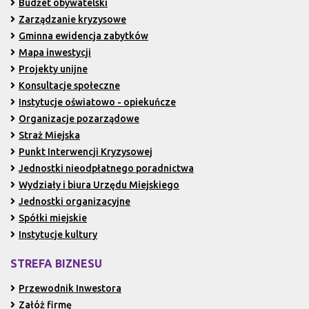
Budżet obywatelski
Zarządzanie kryzysowe
Gminna ewidencja zabytków
Mapa inwestycji
Projekty unijne
Konsultacje społeczne
Instytucje oświatowo - opiekuńcze
Organizacje pozarządowe
Straż Miejska
Punkt Interwencji Kryzysowej
Jednostki nieodpłatnego poradnictwa
Wydziały i biura Urzędu Miejskiego
Jednostki organizacyjne
Spółki miejskie
Instytucje kultury
STREFA BIZNESU
Przewodnik Inwestora
Załóż firmę