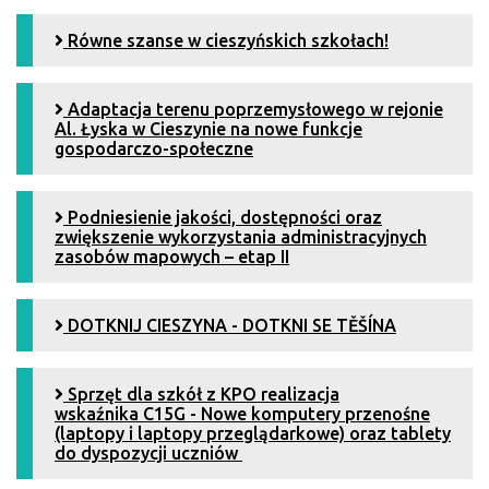
Równe szanse w cieszyńskich szkołach!
Adaptacja terenu poprzemysłowego w rejonie
Al. Łyska w Cieszynie na nowe funkcje
gospodarczo-społeczne
Podniesienie jakości, dostępności oraz
zwiększenie wykorzystania administracyjnych
zasobów mapowych – etap II
DOTKNIJ CIESZYNA - DOTKNI SE TĚŠÍNA
Sprzęt dla szkół z KPO realizacja
wskaźnika C15G - Nowe komputery przenośne
(laptopy i laptopy przeglądarkowe) oraz tablety
do dyspozycji uczniów