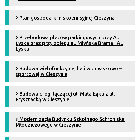
Plan gospodarki niskoemisyjnej Cieszyna
Przebudowa placów parkingowych przy Al.
Łyska oraz przy zbiegu ul. Młyńska Brama i Al.
Łyska
Budowa wielofunkcyjnej hali widowiskowo –
sportowej w Cieszynie
Budowa drogi łączącej ul. Mała Łąka z ul.
Frysztacką w Cieszynie
Modernizacja Budynku Szkolnego Schroniska
Młodzieżowego w Cieszynie