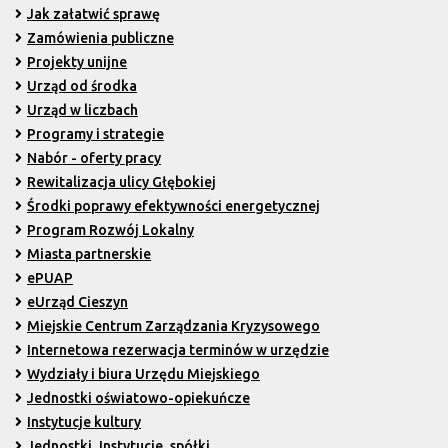
Jak załatwić sprawę
Zamówienia publiczne
Projekty unijne
Urząd od środka
Urząd w liczbach
Programy i strategie
Nabór - oferty pracy
Rewitalizacja ulicy Głębokiej
Środki poprawy efektywności energetycznej
Program Rozwój Lokalny
Miasta partnerskie
ePUAP
eUrząd Cieszyn
Miejskie Centrum Zarządzania Kryzysowego
Internetowa rezerwacja terminów w urzędzie
Wydziały i biura Urzędu Miejskiego
Jednostki oświatowo-opiekuńcze
Instytucje kultury
Jednostki, Instytucje, spółki