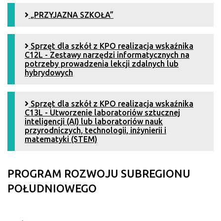
„PRZYJAZNA SZKOŁA”
Sprzęt dla szkół z KPO realizacja wskaźnika
C12L - Zestawy narzędzi informatycznych na
potrzeby prowadzenia lekcji zdalnych lub
hybrydowych
Sprzęt dla szkół z KPO realizacja wskaźnika
C13L - Utworzenie laboratoriów sztucznej
inteligencji (AI) lub laboratoriów nauk
przyrodniczych, technologii, inżynierii i
matematyki (STEM)
PROGRAM ROZWOJU SUBREGIONU
POŁUDNIOWEGO