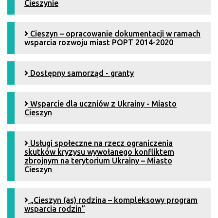
Cieszynie
Cieszyn – opracowanie dokumentacji w ramach
wsparcia rozwoju miast POPT 2014-2020
Dostępny samorząd - granty
Wsparcie dla uczniów z Ukrainy - Miasto
Cieszyn
Usługi społeczne na rzecz ograniczenia
skutków kryzysu wywołanego konfliktem
zbrojnym na terytorium Ukrainy – Miasto
Cieszyn
„Cieszyn (as) rodzina – kompleksowy program
wsparcia rodzin”