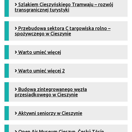
Szlakiem Cieszyńskiego Tramwaju – rozwój
transgranicznej turystyki
Przebudowa sektora C targowiska rolno –
spożywczego w Cieszynie
Warto umieć więcej
Warto umieć więcej 2
Budowa zintegrowanego węzła
przesiadkowego w Cieszynie
Aktywni seniorzy w Cieszynie
Open Air Museum Cieszyn. Český Tĕsín