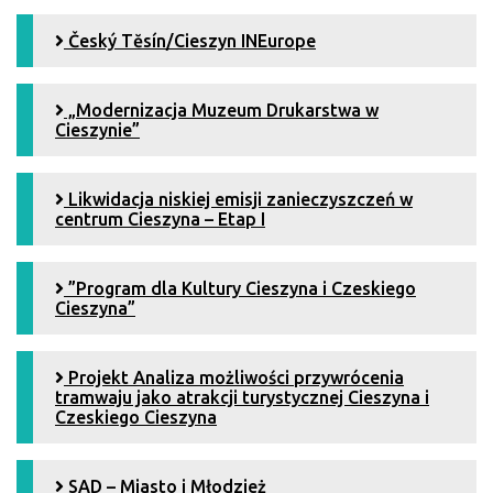
Český Tĕsín/Cieszyn INEurope
„Modernizacja Muzeum Drukarstwa w
Cieszynie”
Likwidacja niskiej emisji zanieczyszczeń w
centrum Cieszyna – Etap I
”Program dla Kultury Cieszyna i Czeskiego
Cieszyna”
Projekt Analiza możliwości przywrócenia
tramwaju jako atrakcji turystycznej Cieszyna i
Czeskiego Cieszyna
SAD – Miasto i Młodzież