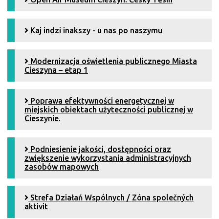
Kaj indzi inakszy - u nas po naszymu
Modernizacja oświetlenia publicznego Miasta
Cieszyna – etap 1
Poprawa efektywności energetycznej w
miejskich obiektach użyteczności publicznej w
Cieszynie.
Podniesienie jakości, dostępności oraz
zwiększenie wykorzystania administracyjnych
zasobów mapowych
Strefa Działań Wspólnych / Zóna společných
aktivit