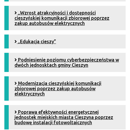
„Wzrost atrakcyjności i dostępności
cieszyńskiej komunikacji zbiorowej poprzez
zakup autobusów elektrycznych
„Edukacja cieszy”
Podniesienie poziomu cyberbezpieczeństwa w
dwóch jednosktach gminy Cieszyn
Modernizacja cieszyńskiej komunikacji
zbiorowej poprzez zakup autobusów
elektrycznych
Poprawa efektywności energetycznej
jednostek miejskich miasta Cieszyna poprzez
budowę instalacji fotowoltaicznych