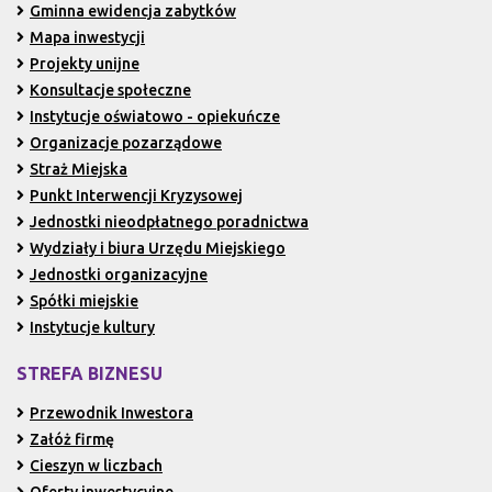
Gminna ewidencja zabytków
Mapa inwestycji
Projekty unijne
Konsultacje społeczne
Instytucje oświatowo - opiekuńcze
Organizacje pozarządowe
Straż Miejska
Punkt Interwencji Kryzysowej
Jednostki nieodpłatnego poradnictwa
Wydziały i biura Urzędu Miejskiego
Jednostki organizacyjne
Spółki miejskie
Instytucje kultury
STREFA BIZNESU
Przewodnik Inwestora
Załóż firmę
Cieszyn w liczbach
Oferty inwestycyjne