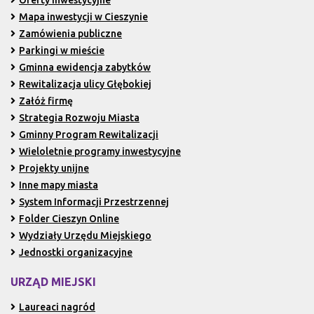
Mapa inwestycji w Cieszynie
Zamówienia publiczne
Parkingi w mieście
Gminna ewidencja zabytków
Rewitalizacja ulicy Głębokiej
Załóż firmę
Strategia Rozwoju Miasta
Gminny Program Rewitalizacji
Wieloletnie programy inwestycyjne
Projekty unijne
Inne mapy miasta
System Informacji Przestrzennej
Folder Cieszyn Online
Wydziały Urzędu Miejskiego
Jednostki organizacyjne
URZĄD MIEJSKI
Laureaci nagród