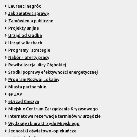
Laureaci nagród
Jak załatwić sprawę
Zamówienia publiczne
Projekty unijne
Urząd od środka
Urząd w liczbach
Programy i strategie
Nabór - oferty pracy
Rewitalizacja ulicy Głębokiej
Środki poprawy efektywności energetycznej
Program Rozwój Lokalny
Miasta partnerskie
ePUAP
eUrząd Cieszyn
Miejskie Centrum Zarządzania Kryzysowego
Internetowa rezerwacja terminów w urzędzie
Wydziały i biura Urzędu Miejskiego
Jednostki oświatowo-opiekuńcze