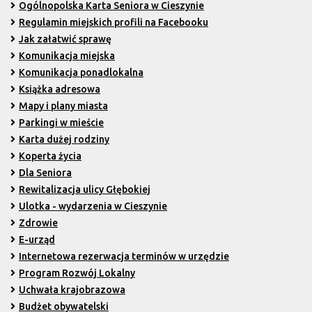
Ogólnopolska Karta Seniora w Cieszynie
Regulamin miejskich profili na Facebooku
Jak załatwić sprawę
Komunikacja miejska
Komunikacja ponadlokalna
Książka adresowa
Mapy i plany miasta
Parkingi w mieście
Karta dużej rodziny
Koperta życia
Dla Seniora
Rewitalizacja ulicy Głębokiej
Ulotka - wydarzenia w Cieszynie
Zdrowie
E-urząd
Internetowa rezerwacja terminów w urzędzie
Program Rozwój Lokalny
Uchwała krajobrazowa
Budżet obywatelski