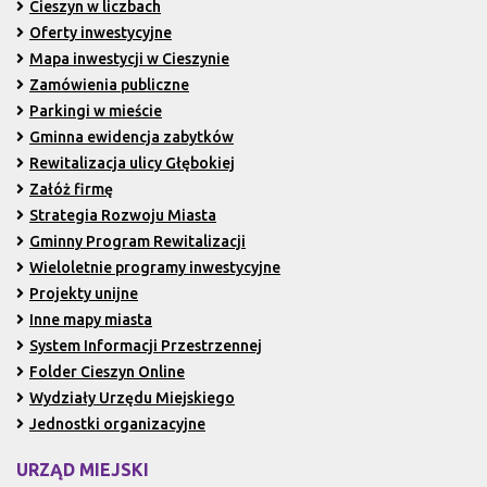
Cieszyn w liczbach
Oferty inwestycyjne
Mapa inwestycji w Cieszynie
Zamówienia publiczne
Parkingi w mieście
Gminna ewidencja zabytków
Rewitalizacja ulicy Głębokiej
Załóż firmę
Strategia Rozwoju Miasta
Gminny Program Rewitalizacji
Wieloletnie programy inwestycyjne
Projekty unijne
Inne mapy miasta
System Informacji Przestrzennej
Folder Cieszyn Online
Wydziały Urzędu Miejskiego
Jednostki organizacyjne
URZĄD MIEJSKI