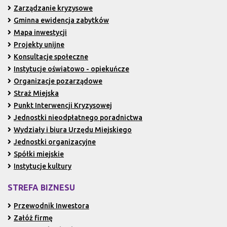
Zarządzanie kryzysowe
Gminna ewidencja zabytków
Mapa inwestycji
Projekty unijne
Konsultacje społeczne
Instytucje oświatowo - opiekuńcze
Organizacje pozarządowe
Straż Miejska
Punkt Interwencji Kryzysowej
Jednostki nieodpłatnego poradnictwa
Wydziały i biura Urzędu Miejskiego
Jednostki organizacyjne
Spółki miejskie
Instytucje kultury
STREFA BIZNESU
Przewodnik Inwestora
Załóż firmę